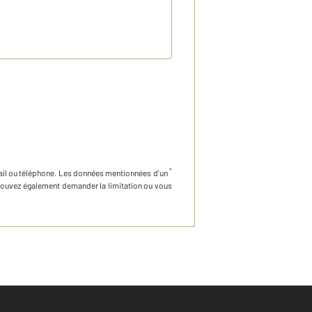
*
ail ou téléphone
.
Les données mentionnées d'un
 pouvez également demander la limitation ou vous