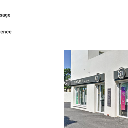
ssage
agence