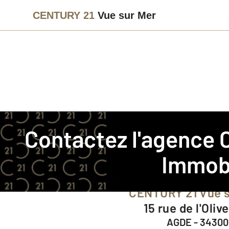
CENTURY 21
Vue sur Mer
Agence immobilière
Contact
Contactez l'agence
Notre agence à AGDE
Immob
CENTURY 21 Vue 
15 rue de l'Oliv
AGDE - 34300