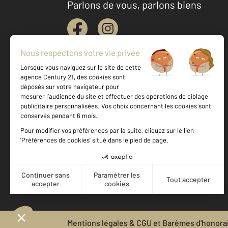
Parlons de vous, parlons biens
Votre agence est notée
Achat
Vente
9,2
/
10
Mentions légales & CGU et Barèmes d'honora