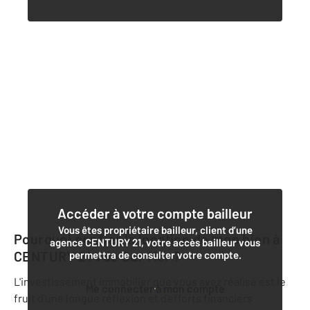
Accéder à votre compte bailleur
Vous êtes propriétaire bailleur, client d’une
Pourquoi confier la location de mon bien à
agence CENTURY 21, votre accès bailleur vous
CENTURY 21 Vue Sur Mer
?
permettra de consulter votre compte.
L'investissement immobilier que vous avez réalisé est le
Me connecter à mon compte
fruit d'une longue réflexion et d'efforts financiers