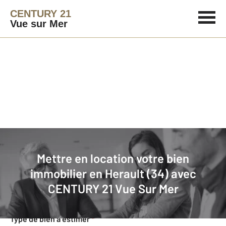
CENTURY 21
Vue sur Mer
Agence immobilière
Mettre en location
Mettre en location votre bien
Faites estimer gratuitement votre
immobilier en Herault (34) avec
bien en location
CENTURY 21 Vue Sur Mer
Concernant votre bien
Type de bien à estimer
*