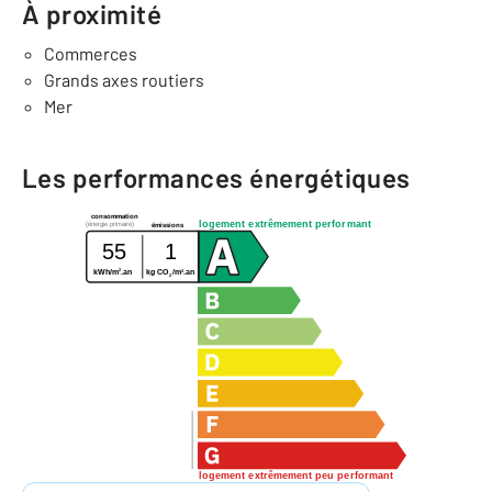
À proximité
Commerces
Grands axes routiers
Mer
Les performances énergétiques
consommation
logement extrêmement performant
(énergie primaire)
émissions
55
1
2
2
kWh/m
.an
kg CO
/m
.an
2
logement extrêmement peu performant