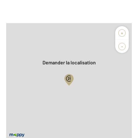
Afficher sur la carte :
+
Agence
Biens vendus
-
Demander la localisation
Vue globale
2
Surface totale : 122 m
2
Surface habitable : 122 m
2
Surface terrain : 350 m
Nombre de pièces : 4
[Voir le détail]