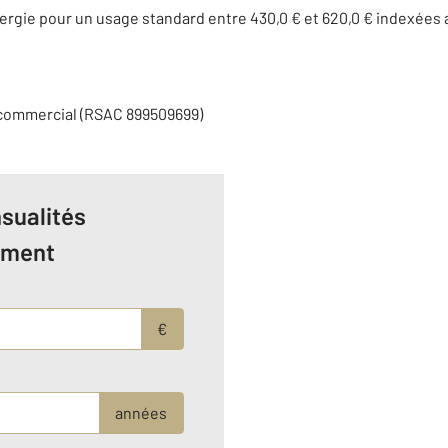
ergie pour un usage standard entre 430,0 € et 620,0 € indexée
 commercial (RSAC 899509699)
sualités
ement
€
années