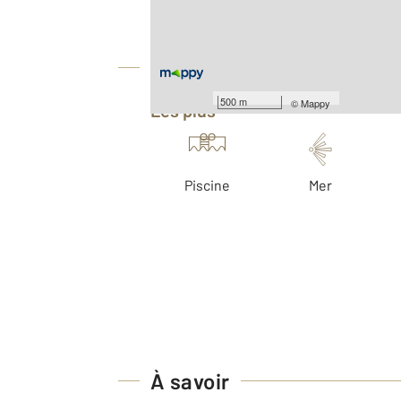
Nombre de pièces : 1
[Voir le détail]
Équipements
500 m
©
Mappy
Les plus
Piscine
Mer
À savoir