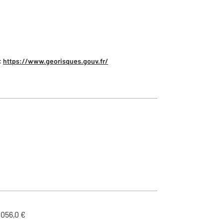
:
https://www.georisques.gouv.fr/
1056,0 €