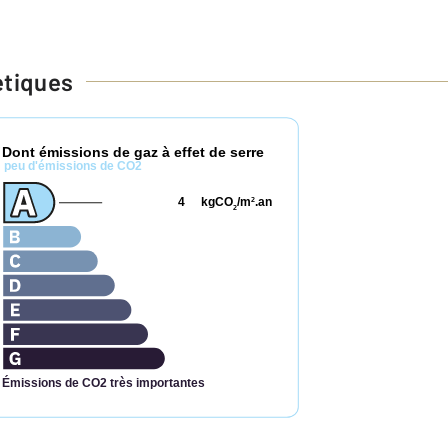
étiques
Dont émissions de gaz à effet de serre
*
peu d'émissions de CO2
4
kgCO
/m
.an
2
2
Émissions de CO2 très importantes