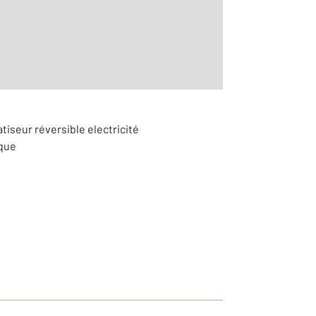
2
atiseur réversible electricité
ique