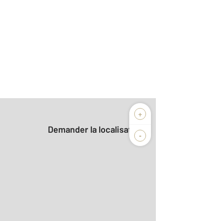
+
Demander la localisation
-
2