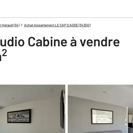
 Herault (34)
Achat Appartement LE CAP D AGDE (34300)
udio Cabine à vendre
2
m