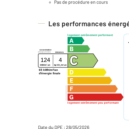
Pas de procédure en cours
Les performances énerg
logement extrêmement performant
consommation
(énergie primaire)
émissions
124
4
2
2
kg CO
/m
.an
kWh/m
.an
2
65 kWh/m²/an
d'énergie finale
logement extrêmement peu performant
Date du DPE : 28/05/2026