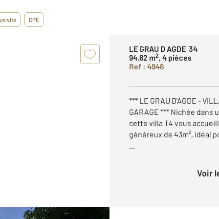
usivité
DPE
LE GRAU D AGDE 34
2
94,62 m
, 4 pièces
Ref : 4946
*** LE GRAU D'AGDE - VILL
GARAGE *** Nichée dans un
cette villa T4 vous accueil
généreux de 43m², idéal po
...
Voir 