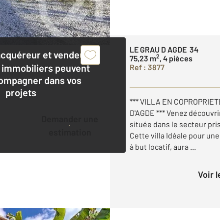
LE GRAU D AGDE 34
acquéreur et vendeur,
2
75,23 m
, 4 pièces
 immobiliers peuvent
Ref : 3877
ompagner dans vos
projets
*** VILLA EN COPROPRIET
D'AGDE *** Venez découvrir
Demander une
située dans le secteur pri
estimation
Cette villa Idéale pour un
à but locatif, aura ...
Voir 