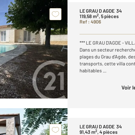
LE GRAU D AGDE 34
2
119,58 m
, 5 pièces
Ref : 4906
*** LE GRAU D'AGDE - VIL
Dans un secteur recherch
plages du Grau d'Agde, de
transports, cette villa c
habitables ...
Voir 
LE GRAU D AGDE 34
2
91,43 m
, 4 pièces