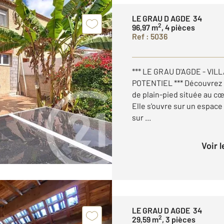
LE GRAU D AGDE 34
2
96,97 m
, 4 pièces
Ref : 5036
*** LE GRAU D'AGDE - VIL
POTENTIEL *** Découvrez 
de plain-pied située au cœ
Elle s'ouvre sur un espac
sur ...
Voir 
LE GRAU D AGDE 34
2
29,59 m
, 3 pièces