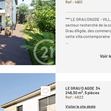
Ref : 4901
*** LE GRAU D'AGDE - VIL
secteur recherché de la 
Grau d'Agde, des commerce
cette villa contemporaine 
...
Voir 
LE GRAU D AGDE 34
2
246,30 m
, 5 pièces
Ref : 4822
Visiter le site dédié