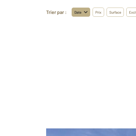
Trier par :
Date
Prix
Surface
Excl