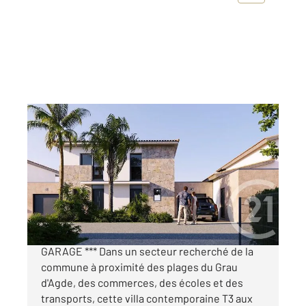
LE GRAU D AGDE 34
2
71,71 m
, 3 pièces
Ref : 4890
Maison à vendre
370 000 €
*** LE GRAU D'AGDE - VILLA NEUVE T3 +
GARAGE *** Dans un secteur recherché de la
commune à proximité des plages du Grau
d'Agde, des commerces, des écoles et des
transports, cette villa contemporaine T3 aux