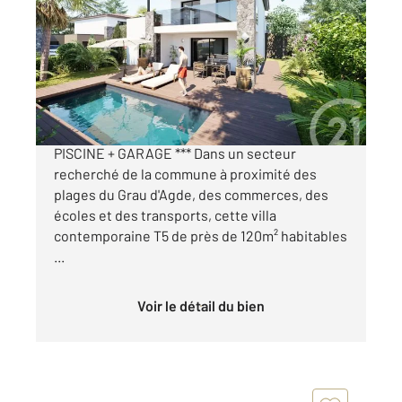
119,58 m
, 5 pièces
Ref : 4906
Maison à vendre
585 000 €
*** LE GRAU D'AGDE - VILLA NEUVE T5 +
PISCINE + GARAGE *** Dans un secteur
recherché de la commune à proximité des
plages du Grau d'Agde, des commerces, des
écoles et des transports, cette villa
contemporaine T5 de près de 120m² habitables
...
Voir le détail du bien