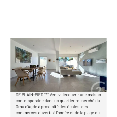
LE GRAU D AGDE 34
2
117,24 m
, 4 pièces
Ref : 4192
Maison à vendre
450 000 €
*** LE GRAU D'AGDE - VILLA T4 + PISCINE + VIE
DE PLAIN-PIED *** Venez découvrir une maison
contemporaine dans un quartier recherché du
Grau d'Agde à proximité des écoles, des
commerces ouverts à l'année et de la plage du