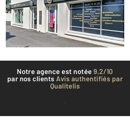
15 rue de l'Oliveraie
AGDE - 34300
Envoyer un message
Téléphoner à l'agence
Notre agence est notée
9,2/10
par nos clients
Avis authentifiés par
Qualitelis
Voir tous les avis clients