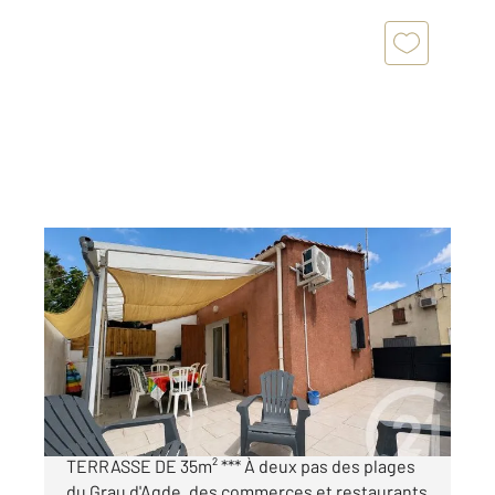
LE GRAU D AGDE 34
2
29,59 m
, 3 pièces
Ref : 5044
Maison à vendre
182 500 €
*** LE GRAU D'AGDE - PAVILLON T2 CABINE +
TERRASSE DE 35m² *** À deux pas des plages
du Grau d'Agde, des commerces et restaurants