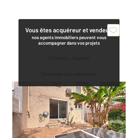
Vous êtes acquéreur et vendeur,
nos agents immobiliers peuvent vous
accompagner dans vos projets
Contacter l'agence
Demander une estimation
LE GRAU D AGDE 34
2
75,23 m
, 4 pièces
Ref : 3877
Maison à vendre
267 500 €