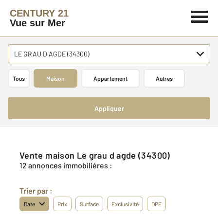
CENTURY 21
Vue sur Mer
LE GRAU D AGDE (34300)
Tous
Maison
Appartement
Autres
Appliquer
Vente maison Le grau d agde (34300)
12 annonces immobilières :
Trier par :
Date
Prix
Surface
Exclusivité
DPE