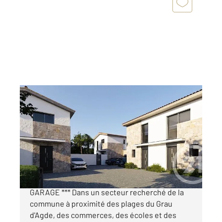
LE GRAU D AGDE 34
2
91,43 m
, 4 pièces
Ref : 4901
Maison à vendre
485 000 €
*** LE GRAU D'AGDE - VILLA NEUVE T4 +
GARAGE *** Dans un secteur recherché de la
commune à proximité des plages du Grau
d'Agde, des commerces, des écoles et des