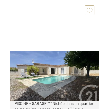
LE GRAU D AGDE 34
2
94,62 m
, 4 pièces
Ref : 4946
Maison à vendre
537 500 €
*** LE GRAU D'AGDE - VILLA T4 PLAIN-PIED +
PISCINE + GARAGE *** Nichée dans un quartier
calme du Grau d'Agde, cette villa T4 vous