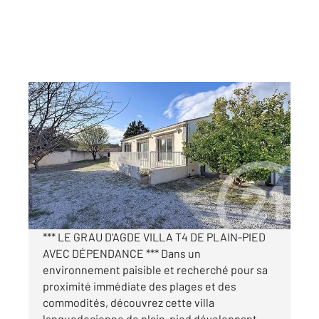
LE GRAU D AGDE 34
2
125,02 m
, 4 pièces
Ref : 4633
Maison à vendre
499 000 €
Visiter le site dédié
*** LE GRAU D'AGDE VILLA T4 DE PLAIN-PIED
AVEC DÉPENDANCE *** Dans un
environnement paisible et recherché pour sa
proximité immédiate des plages et des
commodités, découvrez cette villa
languedocienne de plain-pied développant