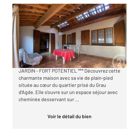
LE GRAU D AGDE 34
2
96,97 m
, 4 pièces
Ref : 5036
Maison à vendre
225 000 €
*** LE GRAU D'AGDE - VILLA T4 + VERANDA +
JARDIN - FORT POTENTIEL *** Découvrez cette
charmante maison avec sa vie de plain-pied
située au cœur du quartier prisé du Grau
d'Agde. Elle s'ouvre sur un espace séjour avec
cheminée desservant sur ...
Voir le détail du bien